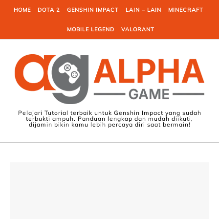
Skip to content
HOME
DOTA 2
GENSHIN IMPACT
LAIN – LAIN
MINECRAFT
MOBILE LEGEND
VALORANT
Pelajari Tutorial terbaik untuk Genshin Impact yang sudah
terbukti ampuh. Panduan lengkap dan mudah diikuti,
dijamin bikin kamu lebih percaya diri saat bermain!