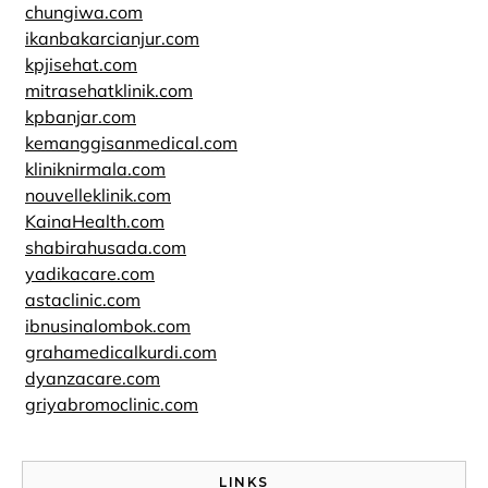
chungiwa.com
ikanbakarcianjur.com
kpjisehat.com
mitrasehatklinik.com
kpbanjar.com
kemanggisanmedical.com
kliniknirmala.com
nouvelleklinik.com
KainaHealth.com
shabirahusada.com
yadikacare.com
astaclinic.com
ibnusinalombok.com
grahamedicalkurdi.com
dyanzacare.com
griyabromoclinic.com
LINKS