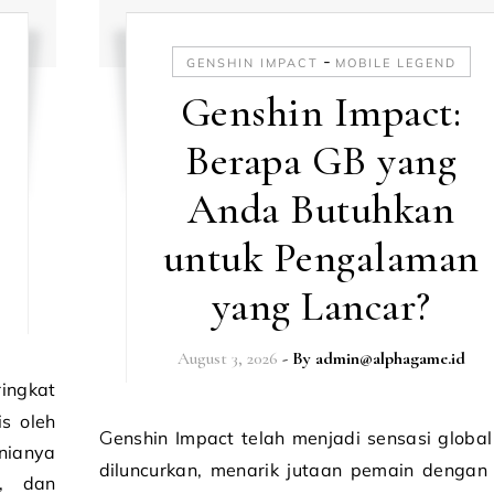
-
GENSHIN IMPACT
MOBILE LEGEND
Genshin Impact:
Berapa GB yang
Anda Butuhkan
untuk Pengalaman
yang Lancar?
August 3, 2026
- By
admin@alphagame.id
is oleh
Genshin Impact telah menjadi sensasi global sejak
nianya
diluncurkan, menarik jutaan pemain dengan
k, dan