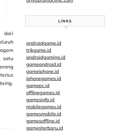
griyabromoclinic.com
LINKS
eluruh
androidgame.id
ragam
trikgame.id
androidgaming.id
 satu
gameandroid.id
 orang
gameiphone.id
terius
iphonegames.id
ixing.
gamepc.id
offlinegames.id
gamesinfo.id
mobilegames.id
gamesmobile.id
gamesoffline.id
gamesterbaru.id