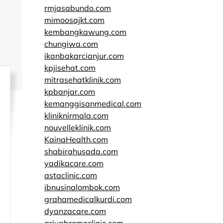
rmjasabundo.com
mimoosajkt.com
kembangkawung.com
chungiwa.com
ikanbakarcianjur.com
kpjisehat.com
mitrasehatklinik.com
kpbanjar.com
kemanggisanmedical.com
kliniknirmala.com
nouvelleklinik.com
KainaHealth.com
shabirahusada.com
yadikacare.com
astaclinic.com
ibnusinalombok.com
grahamedicalkurdi.com
dyanzacare.com