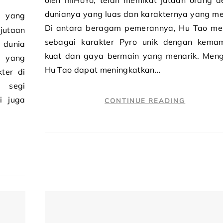
oleh miHoYo, telah memikat jutaan orang 
dunianya yang luas dan karakternya yang me
Di antara beragam pemerannya, Hu Tao me
jutaan
sebagai karakter Pyro unik dengan kema
 dunia
kuat dan gaya bermain yang menarik. Men
a yang
Hu Tao dapat meningkatkan…
ter di
i segi
i juga
CONTINUE READING