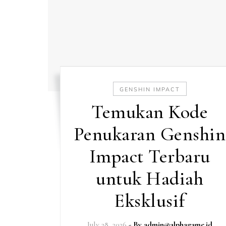
GENSHIN IMPACT
Temukan Kode
Penukaran Genshin
Impact Terbaru
untuk Hadiah
Eksklusif
July 28, 2026
- By
admin@alphagame.id