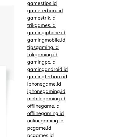
gamestips.id
gameterbaru.id
gamestrik.id
trikgames.id
gamingiphone.id
gamingmobile.id
tipsgaming.id
trikgaming.id
gamingpc.id
gamingandroid.id
gamingterbaru.id
iphonegame.id
iphonegaming.id
mobilegaming.id
offlinegame.id
offlinegaming.id
onlinegaming.id
pcgame.id
pcgames.id