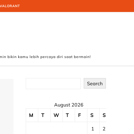
VALORANT
min bikin kamu lebih percaya diri saat bermain!
Search
August 2026
M
T
W
T
F
S
S
1
2