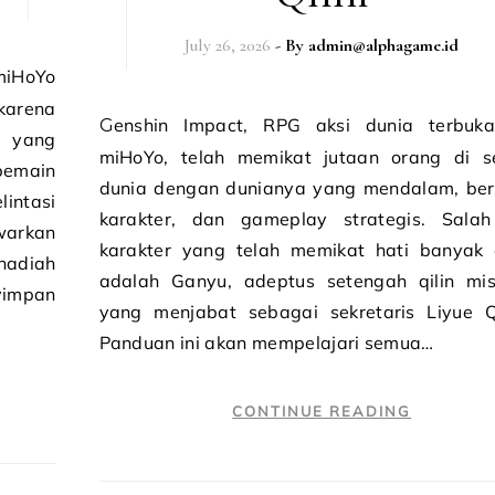
July 26, 2026
- By
admin@alphagame.id
karena
Genshin Impact, RPG aksi dunia terbuka dari
y yang
miHoYo, telah memikat jutaan orang di s
pemain
dunia dengan dunianya yang mendalam, be
intasi
karakter, dan gameplay strategis. Salah
warkan
karakter yang telah memikat hati banyak
adiah
adalah Ganyu, adeptus setengah qilin mis
yimpan
yang menjabat sebagai sekretaris Liyue Q
Panduan ini akan mempelajari semua…
CONTINUE READING