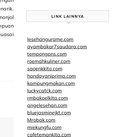
dengan
narik.
nonjol
LINK LAINNYA
mpuan
guasai
lesehangurame.com
ayambakar7saudara.com
tempongpns.com
roemahkuliner.com
saoenkkito.com
handayaniprima.com
kampungmakan.com
luckycatck.com
rmbakoelkita.com
angelesehan.com
bluejasminejkt.com
Mrobak.com
miekungfu.com
cafetemankita.com