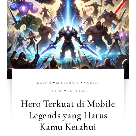
-
-
DOTA 2
MINECRAFT
MOBILE
-
LEGEND
VALORANT
Hero Terkuat di Mobile
Legends yang Harus
Kamu Ketahui