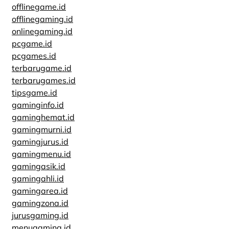
offlinegame.id
offlinegaming.id
onlinegaming.id
pcgame.id
pcgames.id
terbarugame.id
terbarugames.id
tipsgame.id
gaminginfo.id
gaminghemat.id
gamingmurni.id
gamingjurus.id
gamingmenu.id
gamingasik.id
gamingahli.id
gamingarea.id
gamingzona.id
jurusgaming.id
menugaming.id