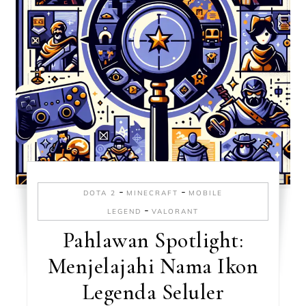
-
-
DOTA 2
MINECRAFT
MOBILE
-
LEGEND
VALORANT
Pahlawan Spotlight:
Menjelajahi Nama Ikon
Legenda Seluler