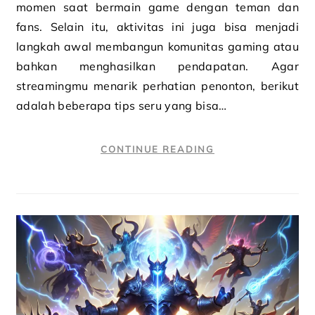
momen saat bermain game dengan teman dan
fans. Selain itu, aktivitas ini juga bisa menjadi
langkah awal membangun komunitas gaming atau
bahkan menghasilkan pendapatan. Agar
streamingmu menarik perhatian penonton, berikut
adalah beberapa tips seru yang bisa…
CONTINUE READING