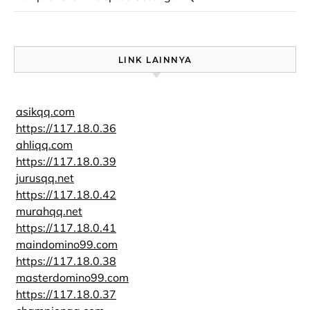
LINK LAINNYA
asikqq.com
https://117.18.0.36
ahliqq.com
https://117.18.0.39
jurusqq.net
https://117.18.0.42
murahqq.net
https://117.18.0.41
maindomino99.com
https://117.18.0.38
masterdomino99.com
https://117.18.0.37