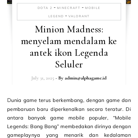
-
-
DOTA 2
MINECRAFT
MOBILE
-
LEGEND
VALORANT
Minion Madness:
menyelam mendalam ke
antek ikon Legenda
Seluler
July 31, 2025
- By
admin@alphagame.id
Dunia game terus berkembang, dengan game dan
pembaruan baru diperkenalkan secara teratur. Di
antara banyak game mobile populer, “Mobile
Legends: Bang Bang” membedakan dirinya dengan
gameplaynya yang menarik dan kedalaman