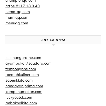
championqq.com
https://117.18.0.40
hematqq.com
murniqq.com
menuqq.com
LINK LAINNYA
lesehangurame.com
ayambakar7saudara.com
tempongpns.com
roemahkuliner.com
saoenkkito.com
handayaniprima.com
kampungmakan.com
luckycatck.com
rmbakoelkita.com