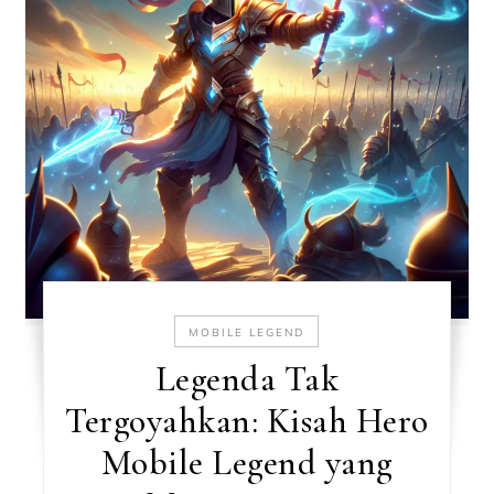
MOBILE LEGEND
Legenda Tak
Tergoyahkan: Kisah Hero
Mobile Legend yang