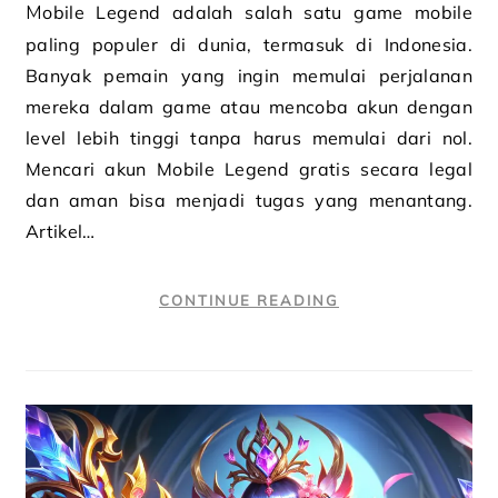
Mobile Legend adalah salah satu game mobile
paling populer di dunia, termasuk di Indonesia.
Banyak pemain yang ingin memulai perjalanan
mereka dalam game atau mencoba akun dengan
level lebih tinggi tanpa harus memulai dari nol.
Mencari akun Mobile Legend gratis secara legal
dan aman bisa menjadi tugas yang menantang.
Artikel…
CONTINUE READING