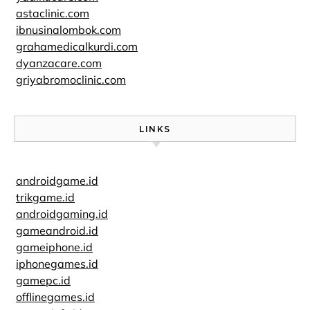
astaclinic.com
ibnusinalombok.com
grahamedicalkurdi.com
dyanzacare.com
griyabromoclinic.com
LINKS
androidgame.id
trikgame.id
androidgaming.id
gameandroid.id
gameiphone.id
iphonegames.id
gamepc.id
offlinegames.id