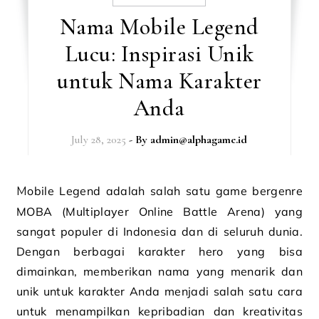
Nama Mobile Legend
Lucu: Inspirasi Unik
untuk Nama Karakter
Anda
July 28, 2025
- By
admin@alphagame.id
Mobile Legend adalah salah satu game bergenre
MOBA (Multiplayer Online Battle Arena) yang
sangat populer di Indonesia dan di seluruh dunia.
Dengan berbagai karakter hero yang bisa
dimainkan, memberikan nama yang menarik dan
unik untuk karakter Anda menjadi salah satu cara
untuk menampilkan kepribadian dan kreativitas