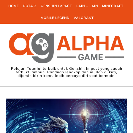
Skip to content
HOME
DOTA 2
GENSHIN IMPACT
LAIN – LAIN
MINECRAFT
MOBILE LEGEND
VALORANT
Pelajari Tutorial terbaik untuk Genshin Impact yang sudah
terbukti ampuh. Panduan lengkap dan mudah diikuti,
dijamin bikin kamu lebih percaya diri saat bermain!