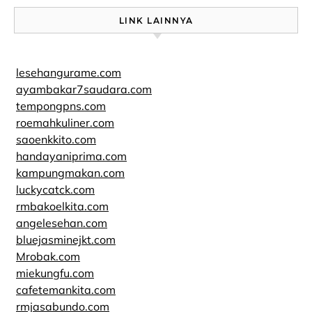
LINK LAINNYA
lesehangurame.com
ayambakar7saudara.com
tempongpns.com
roemahkuliner.com
saoenkkito.com
handayaniprima.com
kampungmakan.com
luckycatck.com
rmbakoelkita.com
angelesehan.com
bluejasminejkt.com
Mrobak.com
miekungfu.com
cafetemankita.com
rmjasabundo.com