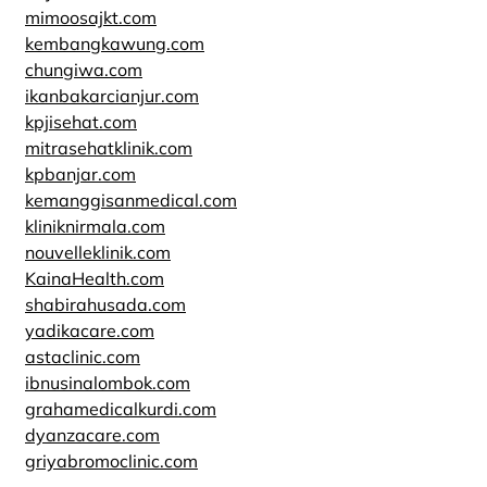
mimoosajkt.com
kembangkawung.com
chungiwa.com
ikanbakarcianjur.com
kpjisehat.com
mitrasehatklinik.com
kpbanjar.com
kemanggisanmedical.com
kliniknirmala.com
nouvelleklinik.com
KainaHealth.com
shabirahusada.com
yadikacare.com
astaclinic.com
ibnusinalombok.com
grahamedicalkurdi.com
dyanzacare.com
griyabromoclinic.com