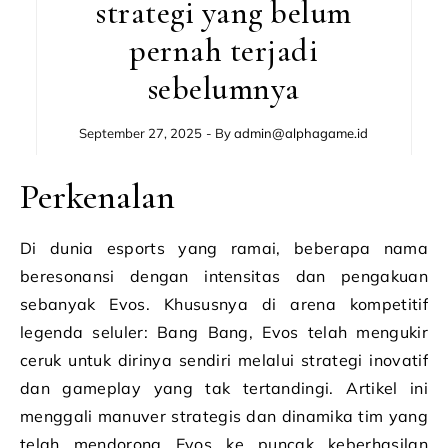
strategi yang belum
pernah terjadi
sebelumnya
September 27, 2025
- By
admin@alphagame.id
Perkenalan
Di dunia esports yang ramai, beberapa nama
beresonansi dengan intensitas dan pengakuan
sebanyak Evos. Khususnya di arena kompetitif
legenda seluler: Bang Bang, Evos telah mengukir
ceruk untuk dirinya sendiri melalui strategi inovatif
dan gameplay yang tak tertandingi. Artikel ini
menggali manuver strategis dan dinamika tim yang
telah mendorong Evos ke puncak keberhasilan