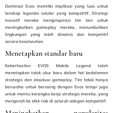
Dominasi Evos memiliki implikasi yang luas untuk
lanskap legenda seluler yang kompetitif. Strategi
inovatif mereka menginspirasi tim lain untuk
meningkatkan gameplay mereka, menumbuhkan
lingkungan yang lebih dinamis dan kompetitif
secara keseluruhan.
Menetapkan standar baru
Keberhasilan EVOS Mobile Legend telah
menetapkan tolok ukur baru dalam hal kedalaman
strategis dan eksekusi gameplay. Tim tidak hanya
berusaha untuk bersaing dengan Evos tetapi juga
untuk meniru kerangka kerja strategis mereka, yang
mengarah ke efek riak di seluruh adegan kompetitif.
Meningkatkan popularitas