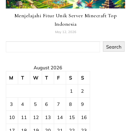
Menjelajahi Fitur Unik Server Minecraft Top
Indonesia
May 12, 2026
Search
August 2026
M
T
W
T
F
S
S
1
2
3
4
5
6
7
8
9
10
11
12
13
14
15
16
17
18
19
20
21
22
23