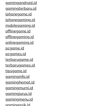
gamingandroid.id
gamingterbaru.id
iphonegame.id
iphonegaming.id
mobilegaming.id
offlinegame.id
offlinegaming.id
onlinegaming.id
pcgame.id
pcgames.id
terbarugame.id
terbarugames.id
tipsgame.id
gaminginfo.id
gaminghemat.id
gamingmurni.id
gamingjurus.id
gamingmenu.id
gamingasik.id