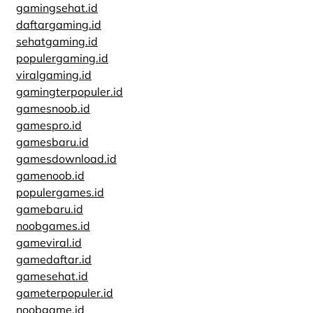
gamingsehat.id
daftargaming.id
sehatgaming.id
populergaming.id
viralgaming.id
gamingterpopuler.id
gamesnoob.id
gamespro.id
gamesbaru.id
gamesdownload.id
gamenoob.id
populergames.id
gamebaru.id
noobgames.id
gameviral.id
gamedaftar.id
gamesehat.id
gameterpopuler.id
noobgame.id