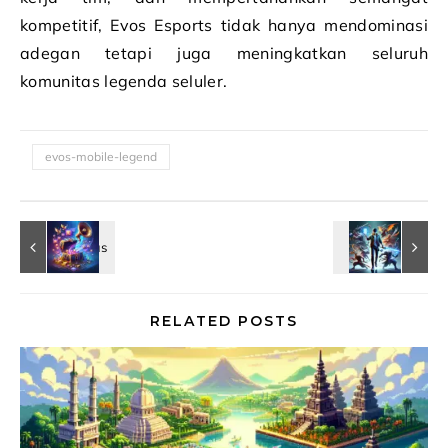
kompetitif, Evos Esports tidak hanya mendominasi
adegan tetapi juga meningkatkan seluruh
komunitas legenda seluler.
evos-mobile-legend
RELATED POSTS