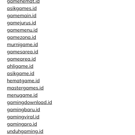
gamehemat.id
asikgames.id
gamemain.id
gamejurus.id
gamemenu.id
gamezona.id
murnigame.id
gamesarea.id
gamearea.id
ahligame.id
asikgame.id
hematgame.id
mastergames.id
menugame.id
gamingdownload.id
gamingbaru.id
gamingviral.id
gamingpro.id
unduhgaming.id