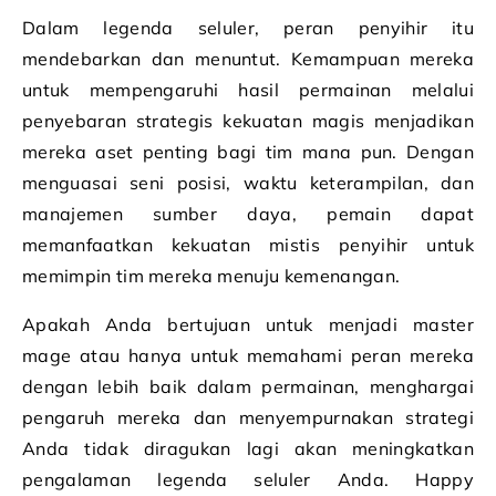
Dalam legenda seluler, peran penyihir itu
mendebarkan dan menuntut. Kemampuan mereka
untuk mempengaruhi hasil permainan melalui
penyebaran strategis kekuatan magis menjadikan
mereka aset penting bagi tim mana pun. Dengan
menguasai seni posisi, waktu keterampilan, dan
manajemen sumber daya, pemain dapat
memanfaatkan kekuatan mistis penyihir untuk
memimpin tim mereka menuju kemenangan.
Apakah Anda bertujuan untuk menjadi master
mage atau hanya untuk memahami peran mereka
dengan lebih baik dalam permainan, menghargai
pengaruh mereka dan menyempurnakan strategi
Anda tidak diragukan lagi akan meningkatkan
pengalaman legenda seluler Anda. Happy