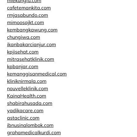
miekungfu.com
cafetemankita.com
rmjasabundo.com
mimoosajkt.com
kembangkawung.com
chungiwa.com
ikanbakarcianjur.com
kpjisehat.com
mitrasehatklinik.com
kpbanjar.com
kemanggisanmedical.com
kliniknirmala.com
nouvelleklinik.com
KainaHealth.com
shabirahusada.com
yadikacare.com
astaclinic.com
ibnusinalombok.com
grahamedicalkurdi.com