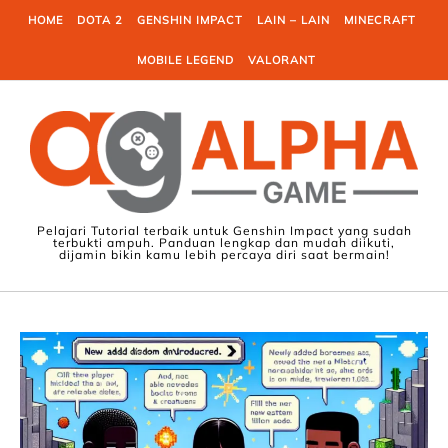
Skip to content
HOME
DOTA 2
GENSHIN IMPACT
LAIN – LAIN
MINECRAFT
MOBILE LEGEND
VALORANT
Pelajari Tutorial terbaik untuk Genshin Impact yang sudah
terbukti ampuh. Panduan lengkap dan mudah diikuti,
dijamin bikin kamu lebih percaya diri saat bermain!