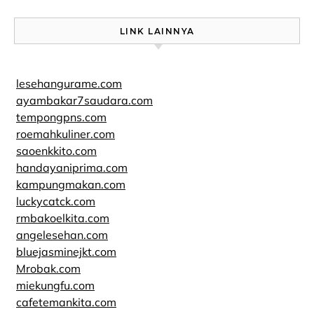
LINK LAINNYA
lesehangurame.com
ayambakar7saudara.com
tempongpns.com
roemahkuliner.com
saoenkkito.com
handayaniprima.com
kampungmakan.com
luckycatck.com
rmbakoelkita.com
angelesehan.com
bluejasminejkt.com
Mrobak.com
miekungfu.com
cafetemankita.com