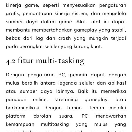
kinerja game, seperti menyesuaikan pengaturan
grafis, pemantauan kinerja sistem, dan mengelola
sumber daya dalam game. Alat -alat ini dapat
membantu mempertahankan gameplay yang stabil,
bebas dari lag dan crash yang mungkin terjadi
pada perangkat seluler yang kurang kuat.
4.2 fitur multi-tasking
Dengan pengaturan PC, pemain dapat dengan
mulus beralih antara legenda seluler dan aplikasi
atau sumber daya lainnya. Baik itu memeriksa
panduan online, streaming gameplay, atau
berkomunikasi dengan teman -teman melalui
platform obrolan suara, PC menawarkan
kemampuan multitasking yang mulus yang