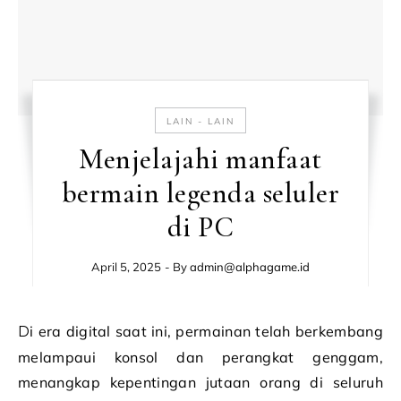
LAIN - LAIN
Menjelajahi manfaat
bermain legenda seluler
di PC
April 5, 2025
- By
admin@alphagame.id
Di era digital saat ini, permainan telah berkembang
melampaui konsol dan perangkat genggam,
menangkap kepentingan jutaan orang di seluruh