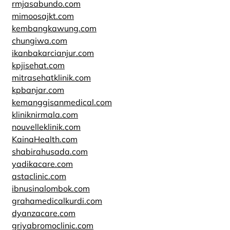
rmjasabundo.com
mimoosajkt.com
kembangkawung.com
chungiwa.com
ikanbakarcianjur.com
kpjisehat.com
mitrasehatklinik.com
kpbanjar.com
kemanggisanmedical.com
kliniknirmala.com
nouvelleklinik.com
KainaHealth.com
shabirahusada.com
yadikacare.com
astaclinic.com
ibnusinalombok.com
grahamedicalkurdi.com
dyanzacare.com
griyabromoclinic.com