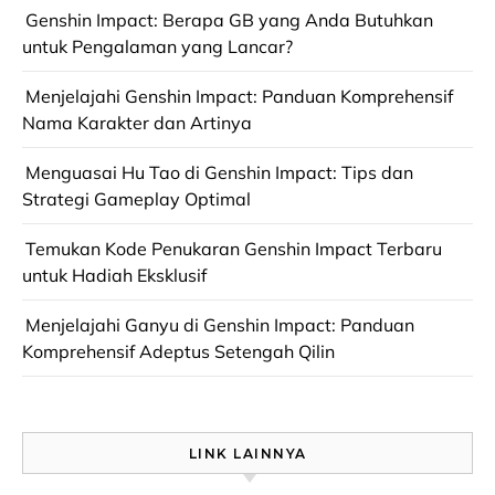
Genshin Impact: Berapa GB yang Anda Butuhkan
untuk Pengalaman yang Lancar?
Menjelajahi Genshin Impact: Panduan Komprehensif
Nama Karakter dan Artinya
Menguasai Hu Tao di Genshin Impact: Tips dan
Strategi Gameplay Optimal
Temukan Kode Penukaran Genshin Impact Terbaru
untuk Hadiah Eksklusif
Menjelajahi Ganyu di Genshin Impact: Panduan
Komprehensif Adeptus Setengah Qilin
LINK LAINNYA