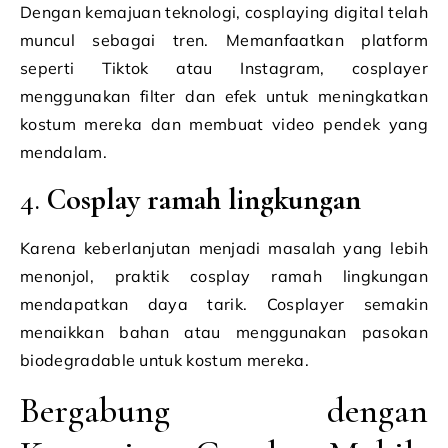
Dengan kemajuan teknologi, cosplaying digital telah
muncul sebagai tren. Memanfaatkan platform
seperti Tiktok atau Instagram, cosplayer
menggunakan filter dan efek untuk meningkatkan
kostum mereka dan membuat video pendek yang
mendalam.
4.
Cosplay ramah lingkungan
Karena keberlanjutan menjadi masalah yang lebih
menonjol, praktik cosplay ramah lingkungan
mendapatkan daya tarik. Cosplayer semakin
menaikkan bahan atau menggunakan pasokan
biodegradable untuk kostum mereka.
Bergabung dengan