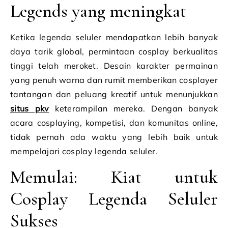
Legends yang meningkat
Ketika legenda seluler mendapatkan lebih banyak
daya tarik global, permintaan cosplay berkualitas
tinggi telah meroket. Desain karakter permainan
yang penuh warna dan rumit memberikan cosplayer
tantangan dan peluang kreatif untuk menunjukkan
situs pkv
keterampilan mereka. Dengan banyak
acara cosplaying, kompetisi, dan komunitas online,
tidak pernah ada waktu yang lebih baik untuk
mempelajari cosplay legenda seluler.
Memulai: Kiat untuk
Cosplay Legenda Seluler
Sukses