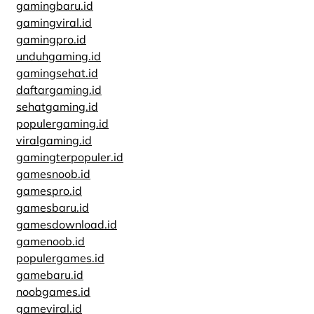
gamingbaru.id
gamingviral.id
gamingpro.id
unduhgaming.id
gamingsehat.id
daftargaming.id
sehatgaming.id
populergaming.id
viralgaming.id
gamingterpopuler.id
gamesnoob.id
gamespro.id
gamesbaru.id
gamesdownload.id
gamenoob.id
populergames.id
gamebaru.id
noobgames.id
gameviral.id