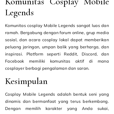
Komunitas Cosplay Mobile
Legends
Komunitas cosplay Mobile Legends sangat luas dan
ramah. Bergabung dengan forum online, grup media
sosial, dan acara cosplay lokal dapat memberikan
peluang jaringan, umpan balik yang berharga, dan
inspirasi. Platform seperti Reddit, Discord, dan
Facebook memiliki komunitas aktif di mana
cosplayer berbagi pengalaman dan saran.
Kesimpulan
Cosplay Mobile Legends adalah bentuk seni yang
dinamis dan bermanfaat yang terus berkembang.
Dengan memilih karakter yang Anda sukai,