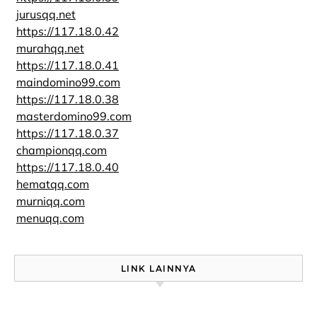
jurusqq.net
https://117.18.0.42
murahqq.net
https://117.18.0.41
maindomino99.com
https://117.18.0.38
masterdomino99.com
https://117.18.0.37
championqq.com
https://117.18.0.40
hematqq.com
murniqq.com
menuqq.com
LINK LAINNYA