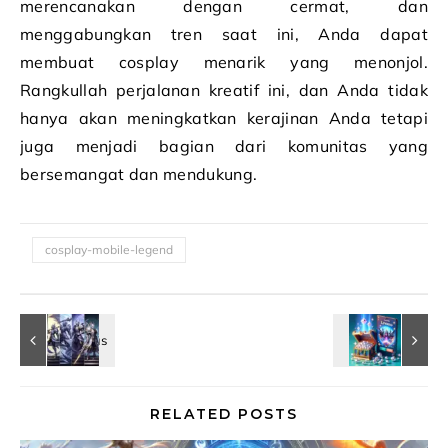
merencanakan dengan cermat, dan
menggabungkan tren saat ini, Anda dapat
membuat cosplay menarik yang menonjol.
Rangkullah perjalanan kreatif ini, dan Anda tidak
hanya akan meningkatkan kerajinan Anda tetapi
juga menjadi bagian dari komunitas yang
bersemangat dan mendukung.
cosplay-mobile-legend
RELATED POSTS