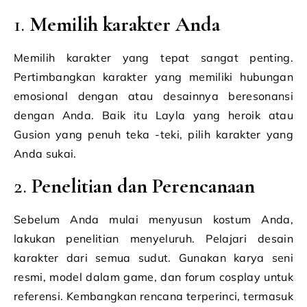
1.
Memilih karakter Anda
Memilih karakter yang tepat sangat penting.
Pertimbangkan karakter yang memiliki hubungan
emosional dengan atau desainnya beresonansi
dengan Anda. Baik itu Layla yang heroik atau
Gusion yang penuh teka -teki, pilih karakter yang
Anda sukai.
2.
Penelitian dan Perencanaan
Sebelum Anda mulai menyusun kostum Anda,
lakukan penelitian menyeluruh. Pelajari desain
karakter dari semua sudut. Gunakan karya seni
resmi, model dalam game, dan forum cosplay untuk
referensi. Kembangkan rencana terperinci, termasuk