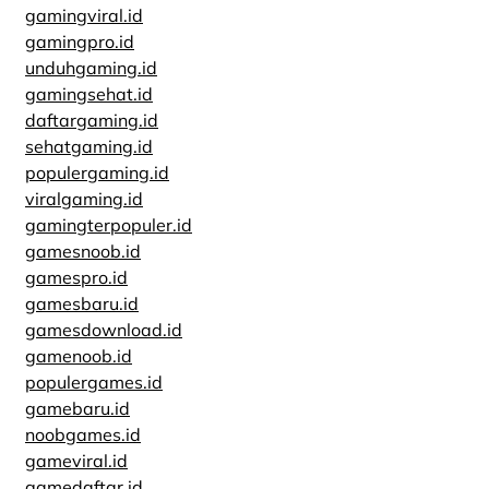
gamingviral.id
gamingpro.id
unduhgaming.id
gamingsehat.id
daftargaming.id
sehatgaming.id
populergaming.id
viralgaming.id
gamingterpopuler.id
gamesnoob.id
gamespro.id
gamesbaru.id
gamesdownload.id
gamenoob.id
populergames.id
gamebaru.id
noobgames.id
gameviral.id
gamedaftar.id