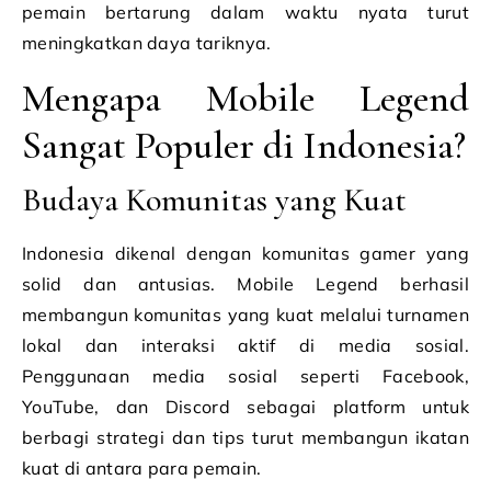
pemain bertarung dalam waktu nyata turut
meningkatkan daya tariknya.
Mengapa Mobile Legend
Sangat Populer di Indonesia?
Budaya Komunitas yang Kuat
Indonesia dikenal dengan komunitas gamer yang
solid dan antusias. Mobile Legend berhasil
membangun komunitas yang kuat melalui turnamen
lokal dan interaksi aktif di media sosial.
Penggunaan media sosial seperti Facebook,
YouTube, dan Discord sebagai platform untuk
berbagi strategi dan tips turut membangun ikatan
kuat di antara para pemain.