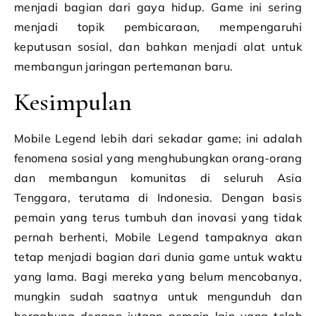
menjadi bagian dari gaya hidup. Game ini sering
menjadi topik pembicaraan, mempengaruhi
keputusan sosial, dan bahkan menjadi alat untuk
membangun jaringan pertemanan baru.
Kesimpulan
Mobile Legend lebih dari sekadar game; ini adalah
fenomena sosial yang menghubungkan orang-orang
dan membangun komunitas di seluruh Asia
Tenggara, terutama di Indonesia. Dengan basis
pemain yang terus tumbuh dan inovasi yang tidak
pernah berhenti, Mobile Legend tampaknya akan
tetap menjadi bagian dari dunia game untuk waktu
yang lama. Bagi mereka yang belum mencobanya,
mungkin sudah saatnya untuk mengunduh dan