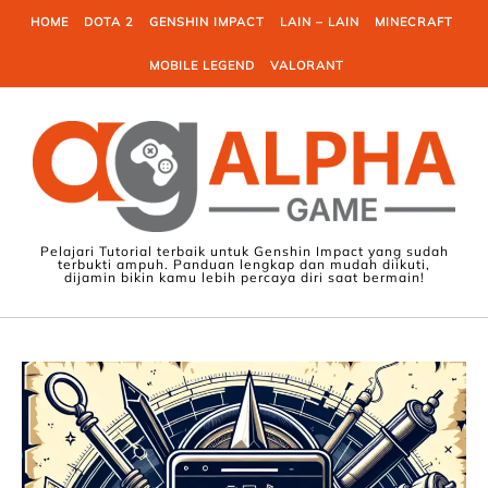
Skip to content
HOME
DOTA 2
GENSHIN IMPACT
LAIN – LAIN
MINECRAFT
MOBILE LEGEND
VALORANT
Pelajari Tutorial terbaik untuk Genshin Impact yang sudah
terbukti ampuh. Panduan lengkap dan mudah diikuti,
dijamin bikin kamu lebih percaya diri saat bermain!