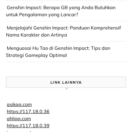
Genshin Impact: Berapa GB yang Anda Butuhkan
untuk Pengalaman yang Lancar?
Menjelajahi Genshin Impact: Panduan Komprehensif
Nama Karakter dan Artinya
Menguasai Hu Tao di Genshin Impact: Tips dan
Strategi Gameplay Optimal
LINK LAINNYA
asikqq.com
https://117.18.0.36
ahliqq.com
https://117.18.0.39