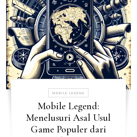
MOBILE LEGEND
Mobile Legend:
Menelusuri Asal Usul
Game Populer dari