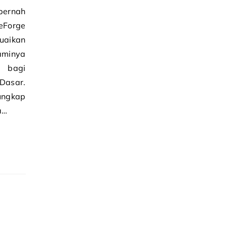
pernah
eForge
uaikan
aminya
a bagi
Dasar.
ungkap
a…