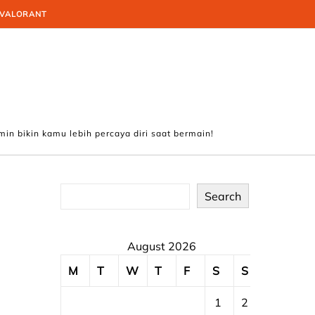
VALORANT
min bikin kamu lebih percaya diri saat bermain!
Search
August 2026
M
T
W
T
F
S
S
1
2