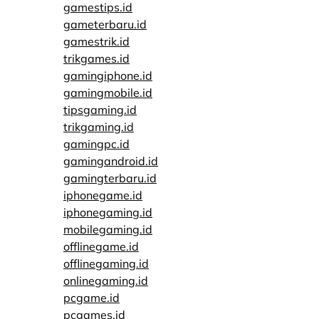
gamestips.id
gameterbaru.id
gamestrik.id
trikgames.id
gamingiphone.id
gamingmobile.id
tipsgaming.id
trikgaming.id
gamingpc.id
gamingandroid.id
gamingterbaru.id
iphonegame.id
iphonegaming.id
mobilegaming.id
offlinegame.id
offlinegaming.id
onlinegaming.id
pcgame.id
pcgames.id