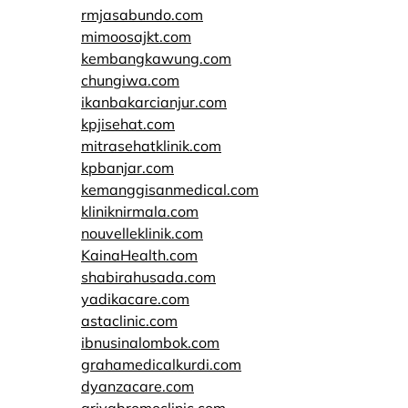
rmjasabundo.com
mimoosajkt.com
kembangkawung.com
chungiwa.com
ikanbakarcianjur.com
kpjisehat.com
mitrasehatklinik.com
kpbanjar.com
kemanggisanmedical.com
kliniknirmala.com
nouvelleklinik.com
KainaHealth.com
shabirahusada.com
yadikacare.com
astaclinic.com
ibnusinalombok.com
grahamedicalkurdi.com
dyanzacare.com