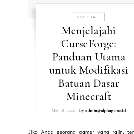
MINECRAFT
Menjelajahi
CurseForge:
Panduan Utama
untuk Modifikasi
Batuan Dasar
Minecraft
May 18, 2026
- By
admin@alphagame.id
Jika Anda seorang gamer yang rajin, terutama