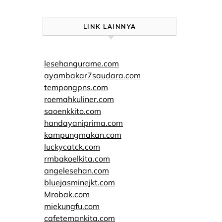
LINK LAINNYA
lesehangurame.com
ayambakar7saudara.com
tempongpns.com
roemahkuliner.com
saoenkkito.com
handayaniprima.com
kampungmakan.com
luckycatck.com
rmbakoelkita.com
angelesehan.com
bluejasminejkt.com
Mrobak.com
miekungfu.com
cafetemankita.com