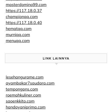
masterdomino99.com
https://117.18.0.37
championqq.com
https://117.18.0.40
hematqq.com
murniqq.com
menuqq.com
LINK LAINNYA
lesehangurame.com
ayambakar7saudara.com
tempongpns.com
roemahkuliner.com
saoenkkito.com
handayaniprima.com