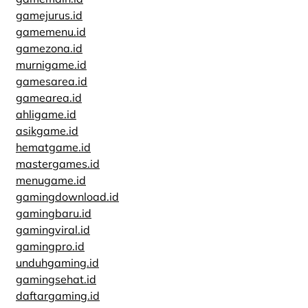
gamejurus.id
gamemenu.id
gamezona.id
murnigame.id
gamesarea.id
gamearea.id
ahligame.id
asikgame.id
hematgame.id
mastergames.id
menugame.id
gamingdownload.id
gamingbaru.id
gamingviral.id
gamingpro.id
unduhgaming.id
gamingsehat.id
daftargaming.id