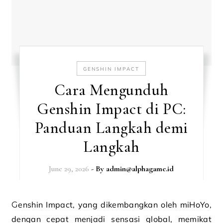
GENSHIN IMPACT
Cara Mengunduh
Genshin Impact di PC:
Panduan Langkah demi
Langkah
June 29, 2026
- By
admin@alphagame.id
Genshin Impact, yang dikembangkan oleh miHoYo,
dengan cepat menjadi sensasi global, memikat