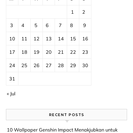
1
2
3
4
5
6
7
8
9
10
11
12
13
14
15
16
17
18
19
20
21
22
23
24
25
26
27
28
29
30
31
« Jul
RECENT POSTS
10 Wallpaper Genshin Impact Menakjubkan untuk