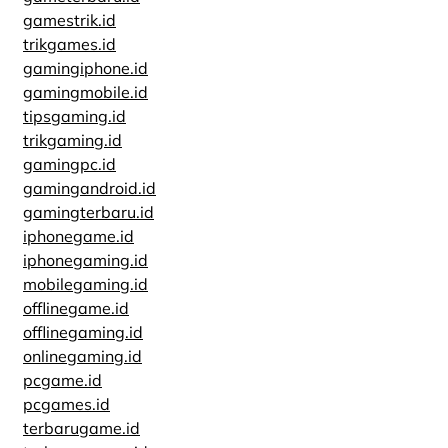
gamestrik.id
trikgames.id
gamingiphone.id
gamingmobile.id
tipsgaming.id
trikgaming.id
gamingpc.id
gamingandroid.id
gamingterbaru.id
iphonegame.id
iphonegaming.id
mobilegaming.id
offlinegame.id
offlinegaming.id
onlinegaming.id
pcgame.id
pcgames.id
terbarugame.id