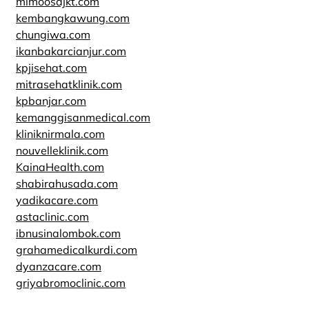
mimoosajkt.com
kembangkawung.com
chungiwa.com
ikanbakarcianjur.com
kpjisehat.com
mitrasehatklinik.com
kpbanjar.com
kemanggisanmedical.com
kliniknirmala.com
nouvelleklinik.com
KainaHealth.com
shabirahusada.com
yadikacare.com
astaclinic.com
ibnusinalombok.com
grahamedicalkurdi.com
dyanzacare.com
griyabromoclinic.com