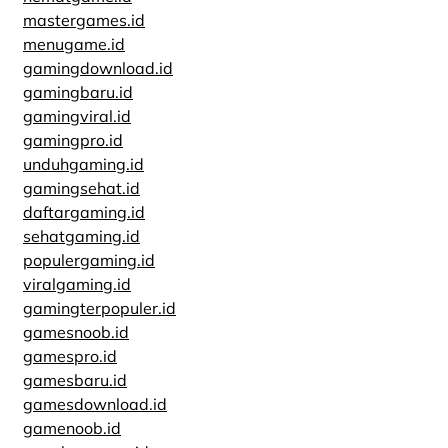
mastergames.id
menugame.id
gamingdownload.id
gamingbaru.id
gamingviral.id
gamingpro.id
unduhgaming.id
gamingsehat.id
daftargaming.id
sehatgaming.id
populergaming.id
viralgaming.id
gamingterpopuler.id
gamesnoob.id
gamespro.id
gamesbaru.id
gamesdownload.id
gamenoob.id