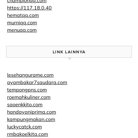
championqq.com
https://117.18.0.40
hematqq.com
murniqq.com
menuqq.com
LINK LAINNYA
lesehangurame.com
ayambakar7saudara.com
tempongpns.com
roemahkuliner.com
saoenkkito.com
handayaniprima.com
kampungmakan.com
luckycatck.com
rmbakoelkita.com