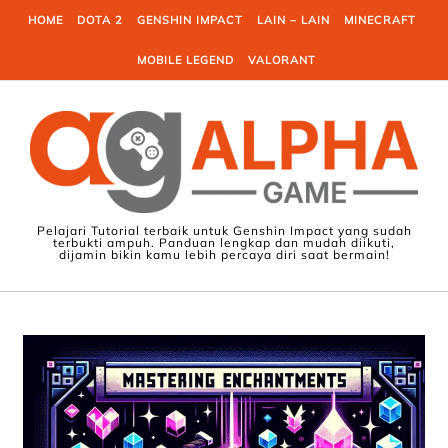
Skip to content
HOME
DOTA 2
GENSHIN IMPACT
LAIN – LAIN
MINECRAFT
MOBILE LEGEND
VALORANT
Pelajari Tutorial terbaik untuk Genshin Impact yang sudah
terbukti ampuh. Panduan lengkap dan mudah diikuti,
dijamin bikin kamu lebih percaya diri saat bermain!