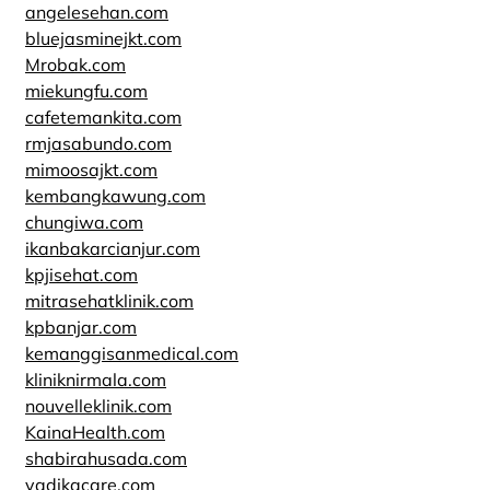
angelesehan.com
bluejasminejkt.com
Mrobak.com
miekungfu.com
cafetemankita.com
rmjasabundo.com
mimoosajkt.com
kembangkawung.com
chungiwa.com
ikanbakarcianjur.com
kpjisehat.com
mitrasehatklinik.com
kpbanjar.com
kemanggisanmedical.com
kliniknirmala.com
nouvelleklinik.com
KainaHealth.com
shabirahusada.com
yadikacare.com