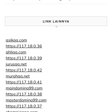
LINK LAINNYA
asikqq.com
https://117.18.0.36
ahliqq.com
https://117.18.0.39
jurusqq.net
https://117.18.0.42
murahqq.net
https://117.18.0.41
maindomino99.com
https://117.18.0.38
masterdomino99.com
https://117.18.0.37