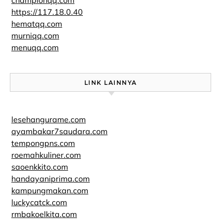
championqq.com
https://117.18.0.40
hematqq.com
murniqq.com
menuqq.com
LINK LAINNYA
lesehangurame.com
ayambakar7saudara.com
tempongpns.com
roemahkuliner.com
saoenkkito.com
handayaniprima.com
kampungmakan.com
luckycatck.com
rmbakoelkita.com