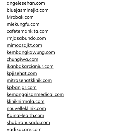
angelesehan.com
bluejasminejkt.com
Mrobak.com
miekungfu.com
cafetemankita.com
rmjasabundo.com
mimoosajkt.com
kembangkawung.com
chungiwa.com
ikanbakarcianjur.com
kpjisehat.com
mitrasehatklinik.com
kpbanjar.com
kemanggisanmedical.com
kliniknirmala.com
nouvelleklinik.com
KainaHealth.com
shabirahusada.com
yadikacare.com