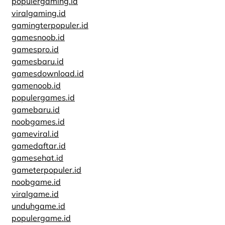
populergaming.id
viralgaming.id
gamingterpopuler.id
gamesnoob.id
gamespro.id
gamesbaru.id
gamesdownload.id
gamenoob.id
populergames.id
gamebaru.id
noobgames.id
gameviral.id
gamedaftar.id
gamesehat.id
gameterpopuler.id
noobgame.id
viralgame.id
unduhgame.id
populergame.id