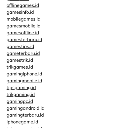
offlinegames.id
gamesinfo.id
mobilegames.id
gamesmobile.id
gamesoffline.id
gamesterbaru.id
gamestips.id
gameterbaru.id
gamestrik.id
trikgames.id
gamingiphone.id
gamingmobile.id
tipsgaming.id
trikgaming.id
gamingpc.id
gamingandroid.id
gamingterbaru.id
iphonegame.id