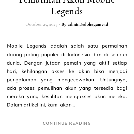
Legends
October 25, 2025
- By
admin@alphagame.id
Mobile Legends adalah salah satu permainan
daring paling populer di Indonesia dan di seluruh
dunia. Dengan jutaan pemain yang aktif setiap
hari, kehilangan akses ke akun bisa menjadi
pengalaman yang mengecewakan. Untungnya,
ada proses pemulihan akun yang tersedia bagi
mereka yang kesulitan mengakses akun mereka.
Dalam artikel ini, kami akan…
CONTINUE READING