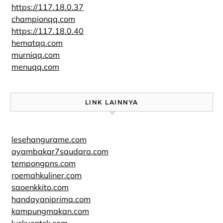
https://117.18.0.37
championqq.com
https://117.18.0.40
hematqq.com
murniqq.com
menuqq.com
LINK LAINNYA
lesehangurame.com
ayambakar7saudara.com
tempongpns.com
roemahkuliner.com
saoenkkito.com
handayaniprima.com
kampungmakan.com