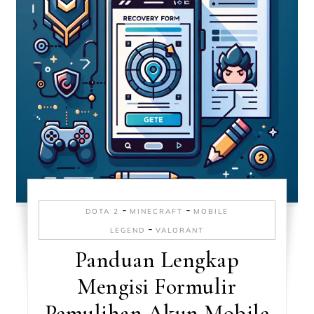
-
-
DOTA 2
MINECRAFT
MOBILE
-
LEGEND
VALORANT
Panduan Lengkap
Mengisi Formulir
Pemulihan Akun Mobile