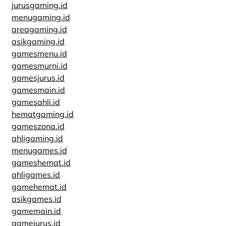
jurusgaming.id
menugaming.id
areagaming.id
asikgaming.id
gamesmenu.id
gamesmurni.id
gamesjurus.id
gamesmain.id
gamesahli.id
hematgaming.id
gameszona.id
ahligaming.id
menugames.id
gameshemat.id
ahligames.id
gamehemat.id
asikgames.id
gamemain.id
gamejurus.id