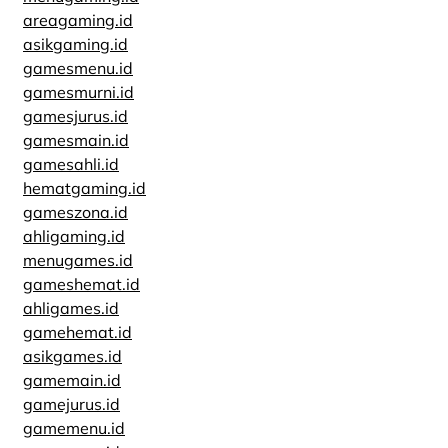
areagaming.id
asikgaming.id
gamesmenu.id
gamesmurni.id
gamesjurus.id
gamesmain.id
gamesahli.id
hematgaming.id
gameszona.id
ahligaming.id
menugames.id
gameshemat.id
ahligames.id
gamehemat.id
asikgames.id
gamemain.id
gamejurus.id
gamemenu.id