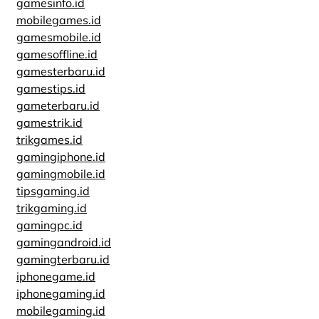
gamesinfo.id
mobilegames.id
gamesmobile.id
gamesoffline.id
gamesterbaru.id
gamestips.id
gameterbaru.id
gamestrik.id
trikgames.id
gamingiphone.id
gamingmobile.id
tipsgaming.id
trikgaming.id
gamingpc.id
gamingandroid.id
gamingterbaru.id
iphonegame.id
iphonegaming.id
mobilegaming.id