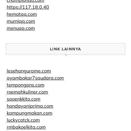
championqq.com
https://117.18.0.40
hematqq.com
murniqq.com
menuqq.com
LINK LAINNYA
lesehangurame.com
ayambakar7saudara.com
tempongpns.com
roemahkuliner.com
saoenkkito.com
handayaniprima.com
kampungmakan.com
luckycatck.com
rmbakoelkita.com