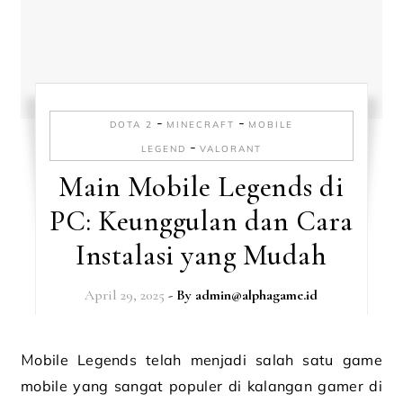
-
-
DOTA 2
MINECRAFT
MOBILE
-
LEGEND
VALORANT
Main Mobile Legends di
PC: Keunggulan dan Cara
Instalasi yang Mudah
April 29, 2025
- By
admin@alphagame.id
Mobile Legends telah menjadi salah satu game
mobile yang sangat populer di kalangan gamer di