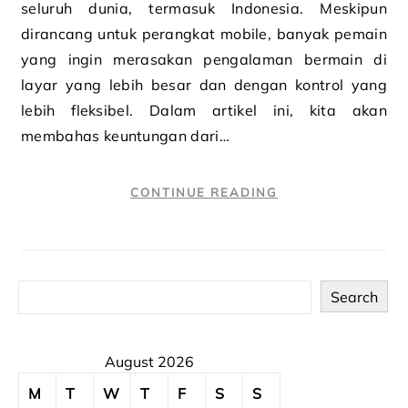
seluruh dunia, termasuk Indonesia. Meskipun
dirancang untuk perangkat mobile, banyak pemain
yang ingin merasakan pengalaman bermain di
layar yang lebih besar dan dengan kontrol yang
lebih fleksibel. Dalam artikel ini, kita akan
membahas keuntungan dari…
CONTINUE READING
Search
August 2026
M
T
W
T
F
S
S