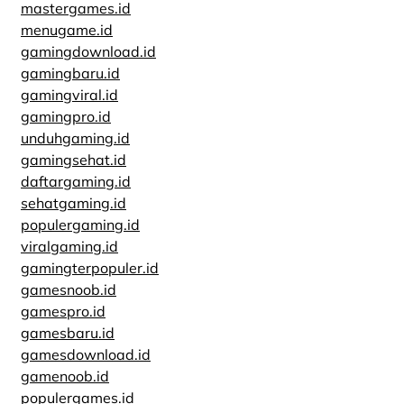
mastergames.id
menugame.id
gamingdownload.id
gamingbaru.id
gamingviral.id
gamingpro.id
unduhgaming.id
gamingsehat.id
daftargaming.id
sehatgaming.id
populergaming.id
viralgaming.id
gamingterpopuler.id
gamesnoob.id
gamespro.id
gamesbaru.id
gamesdownload.id
gamenoob.id
populergames.id