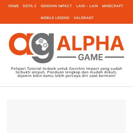
Skip to content
HOME
DOTA 2
GENSHIN IMPACT
LAIN – LAIN
MINECRAFT
MOBILE LEGEND
VALORANT
Pelajari Tutorial terbaik untuk Genshin Impact yang sudah
terbukti ampuh. Panduan lengkap dan mudah diikuti,
dijamin bikin kamu lebih percaya diri saat bermain!