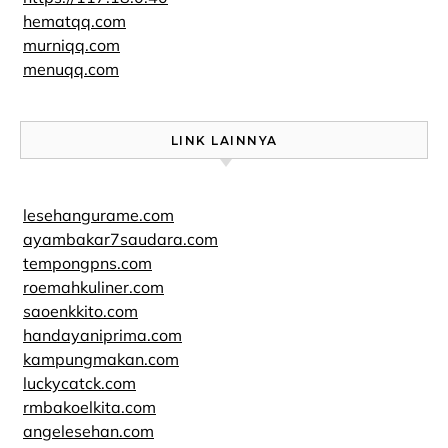
hematqq.com
murniqq.com
menuqq.com
LINK LAINNYA
lesehangurame.com
ayambakar7saudara.com
tempongpns.com
roemahkuliner.com
saoenkkito.com
handayaniprima.com
kampungmakan.com
luckycatck.com
rmbakoelkita.com
angelesehan.com