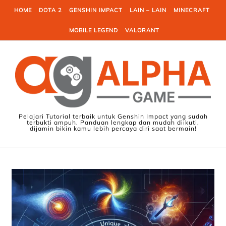
Skip to content
HOME
DOTA 2
GENSHIN IMPACT
LAIN – LAIN
MINECRAFT
MOBILE LEGEND
VALORANT
Pelajari Tutorial terbaik untuk Genshin Impact yang sudah
terbukti ampuh. Panduan lengkap dan mudah diikuti,
dijamin bikin kamu lebih percaya diri saat bermain!