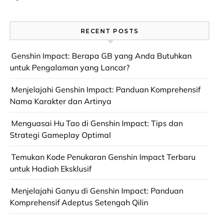
RECENT POSTS
Genshin Impact: Berapa GB yang Anda Butuhkan
untuk Pengalaman yang Lancar?
Menjelajahi Genshin Impact: Panduan Komprehensif
Nama Karakter dan Artinya
Menguasai Hu Tao di Genshin Impact: Tips dan
Strategi Gameplay Optimal
Temukan Kode Penukaran Genshin Impact Terbaru
untuk Hadiah Eksklusif
Menjelajahi Ganyu di Genshin Impact: Panduan
Komprehensif Adeptus Setengah Qilin