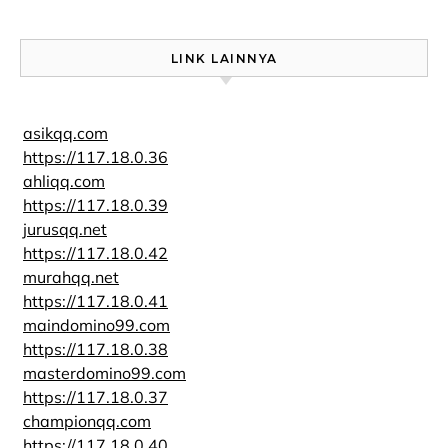
LINK LAINNYA
asikqq.com
https://117.18.0.36
ahliqq.com
https://117.18.0.39
jurusqq.net
https://117.18.0.42
murahqq.net
https://117.18.0.41
maindomino99.com
https://117.18.0.38
masterdomino99.com
https://117.18.0.37
championqq.com
https://117.18.0.40