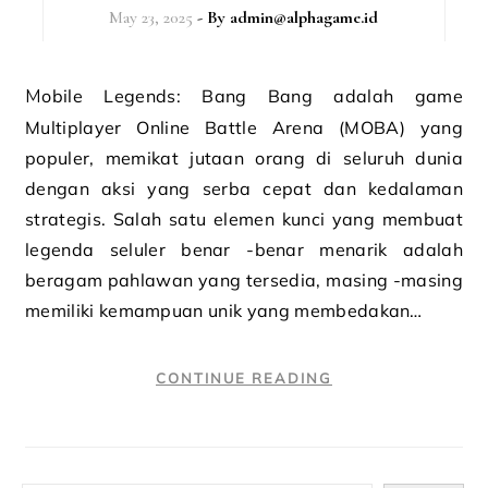
May 23, 2025
- By
admin@alphagame.id
Mobile Legends: Bang Bang adalah game
Multiplayer Online Battle Arena (MOBA) yang
populer, memikat jutaan orang di seluruh dunia
dengan aksi yang serba cepat dan kedalaman
strategis. Salah satu elemen kunci yang membuat
legenda seluler benar -benar menarik adalah
beragam pahlawan yang tersedia, masing -masing
memiliki kemampuan unik yang membedakan…
CONTINUE READING