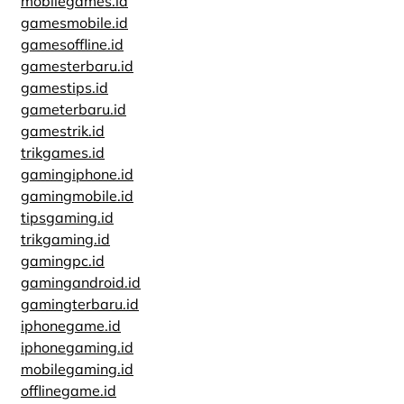
mobilegames.id
gamesmobile.id
gamesoffline.id
gamesterbaru.id
gamestips.id
gameterbaru.id
gamestrik.id
trikgames.id
gamingiphone.id
gamingmobile.id
tipsgaming.id
trikgaming.id
gamingpc.id
gamingandroid.id
gamingterbaru.id
iphonegame.id
iphonegaming.id
mobilegaming.id
offlinegame.id