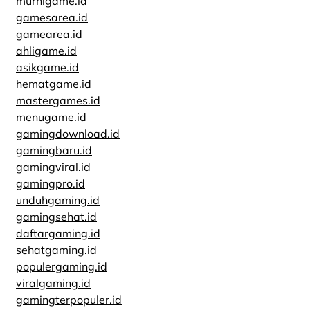
murnigame.id
gamesarea.id
gamearea.id
ahligame.id
asikgame.id
hematgame.id
mastergames.id
menugame.id
gamingdownload.id
gamingbaru.id
gamingviral.id
gamingpro.id
unduhgaming.id
gamingsehat.id
daftargaming.id
sehatgaming.id
populergaming.id
viralgaming.id
gamingterpopuler.id