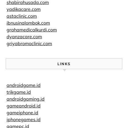
shabirahusada.com
yadikacare.com
astaclinic.com
ibnusinalombok.com
grahamedicalkurdi.com
dyanzacare.com
griyabromoclinic.com
LINKS
androidgame.id
trikgame.id
androidgaming.id
gameandroid.id
gameiphone.id
iphonegames.id
gamepc.id