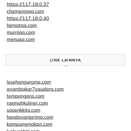
https://117.18.0.37
championqq.com
https://117.18.0.40
hematqq.com
murniqq.com
menuqq.com
LINK LAINNYA
lesehangurame.com
ayambakar7saudara.com
tempongpns.com
roemahkuliner.com
saoenkkito.com
handayaniprima.com
kampungmakan.com