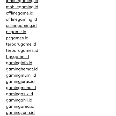
iphonegaming.id
mobilegaming.id
offlinegame.id
offlinegaming.id
onlinegaming.id
pcgame.id
pcgames.id
terbarugame.id
terbarugames.id
tipsgame.id
gaminginfo.id
gaminghemat.id
gamingmurni.id
gamingjurus.id
gamingmenu.id
gamingasik.id
gamingahli.id
gamingarea.id
gamingzona.id