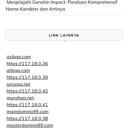
Menjelajahi Genshin Impact: Panduan Komprehensif
Nama Karakter dan Artinya
LINK LAINNYA
asikqq.com
https://117.18.0.36
ahliqq.com
https://117.18.0.39
jurusqq.net
https://117.18.0.42
murahqq.net
https://117.18.0.41
maindomino99.com
https://117.18.0.38
masterdomino99.com