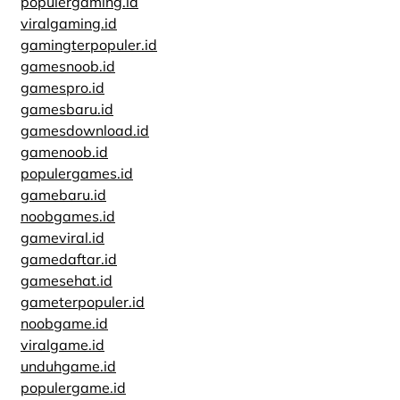
populergaming.id
viralgaming.id
gamingterpopuler.id
gamesnoob.id
gamespro.id
gamesbaru.id
gamesdownload.id
gamenoob.id
populergames.id
gamebaru.id
noobgames.id
gameviral.id
gamedaftar.id
gamesehat.id
gameterpopuler.id
noobgame.id
viralgame.id
unduhgame.id
populergame.id