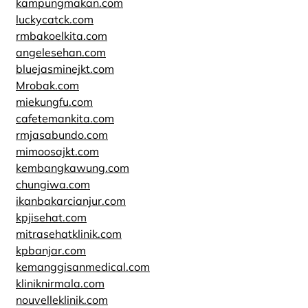
kampungmakan.com
luckycatck.com
rmbakoelkita.com
angelesehan.com
bluejasminejkt.com
Mrobak.com
miekungfu.com
cafetemankita.com
rmjasabundo.com
mimoosajkt.com
kembangkawung.com
chungiwa.com
ikanbakarcianjur.com
kpjisehat.com
mitrasehatklinik.com
kpbanjar.com
kemanggisanmedical.com
kliniknirmala.com
nouvelleklinik.com