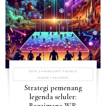
-
-
DOTA 2
MINECRAFT
MOBILE
-
LEGEND
VALORANT
Strategi pemenang
legenda seluler:
Bagaimana WR