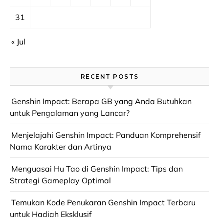
31
« Jul
RECENT POSTS
Genshin Impact: Berapa GB yang Anda Butuhkan
untuk Pengalaman yang Lancar?
Menjelajahi Genshin Impact: Panduan Komprehensif
Nama Karakter dan Artinya
Menguasai Hu Tao di Genshin Impact: Tips dan
Strategi Gameplay Optimal
Temukan Kode Penukaran Genshin Impact Terbaru
untuk Hadiah Eksklusif