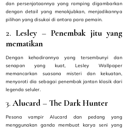
dan persenjataannya yang ramping digambarkan
dengan detail yang menakjubkan, menjadikannya
pilihan yang disukai di antara para pemain.
2.
Lesley – Penembak jitu yang
mematikan
Dengan kehadirannya yang tersembunyi dan
senapan yang kuat, Lesley Wallpaper
memancarkan suasana misteri dan kekuatan,
menyoroti dia sebagai penembak jantan klasik dari
legenda seluler.
3.
Alucard – The Dark Hunter
Pesona vampir Alucard dan pedang yang
menggunakan ganda membuat karya seni yang