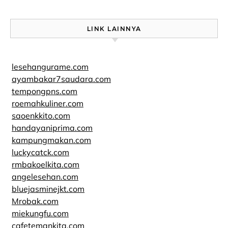
LINK LAINNYA
lesehangurame.com
ayambakar7saudara.com
tempongpns.com
roemahkuliner.com
saoenkkito.com
handayaniprima.com
kampungmakan.com
luckycatck.com
rmbakoelkita.com
angelesehan.com
bluejasminejkt.com
Mrobak.com
miekungfu.com
cafetemankita.com