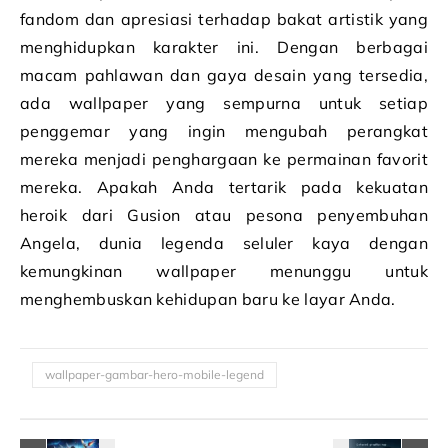
fandom dan apresiasi terhadap bakat artistik yang
menghidupkan karakter ini. Dengan berbagai
macam pahlawan dan gaya desain yang tersedia,
ada wallpaper yang sempurna untuk setiap
penggemar yang ingin mengubah perangkat
mereka menjadi penghargaan ke permainan favorit
mereka. Apakah Anda tertarik pada kekuatan
heroik dari Gusion atau pesona penyembuhan
Angela, dunia legenda seluler kaya dengan
kemungkinan wallpaper menunggu untuk
menghembuskan kehidupan baru ke layar Anda.
wallpaper-gambar-hero-mobile-legend