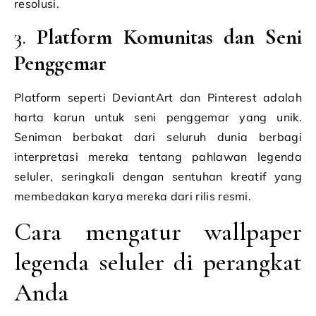
resolusi.
3.
Platform Komunitas dan Seni
Penggemar
Platform seperti DeviantArt dan Pinterest adalah
harta karun untuk seni penggemar yang unik.
Seniman berbakat dari seluruh dunia berbagi
interpretasi mereka tentang pahlawan legenda
seluler, seringkali dengan sentuhan kreatif yang
membedakan karya mereka dari rilis resmi.
Cara mengatur wallpaper
legenda seluler di perangkat
Anda