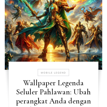
MOBILE LEGEND
Wallpaper Legenda
Seluler Pahlawan: Ubah
perangkat Anda dengan