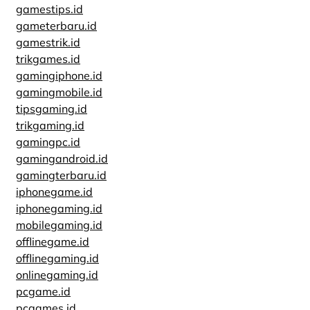
gamestips.id
gameterbaru.id
gamestrik.id
trikgames.id
gamingiphone.id
gamingmobile.id
tipsgaming.id
trikgaming.id
gamingpc.id
gamingandroid.id
gamingterbaru.id
iphonegame.id
iphonegaming.id
mobilegaming.id
offlinegame.id
offlinegaming.id
onlinegaming.id
pcgame.id
pcgames.id