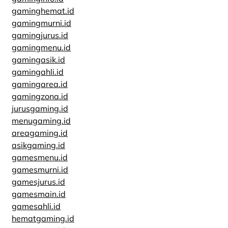
gaminghemat.id
gamingmurni.id
gamingjurus.id
gamingmenu.id
gamingasik.id
gamingahli.id
gamingarea.id
gamingzona.id
jurusgaming.id
menugaming.id
areagaming.id
asikgaming.id
gamesmenu.id
gamesmurni.id
gamesjurus.id
gamesmain.id
gamesahli.id
hematgaming.id