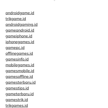
androidgame.id
trikgame.id
androidgaming.id
gameandroid.id
gameiphone.id
iphonegames.id
gamepc.id
offlinegames.id
gamesinfo.id
mobilegames.id
gamesmobile.id
gamesoffline.id
gamesterbaru.id
gamestips.id
gameterbaru.id
gamestrik.id
trikgames.id