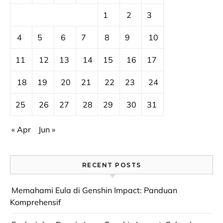
1
2
3
4
5
6
7
8
9
10
11
12
13
14
15
16
17
18
19
20
21
22
23
24
25
26
27
28
29
30
31
« Apr
Jun »
RECENT POSTS
Memahami Eula di Genshin Impact: Panduan
Komprehensif