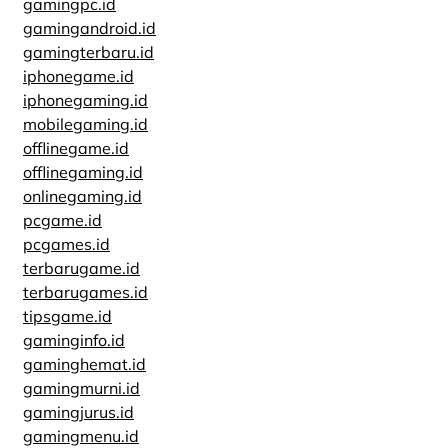
gamingpc.id
gamingandroid.id
gamingterbaru.id
iphonegame.id
iphonegaming.id
mobilegaming.id
offlinegame.id
offlinegaming.id
onlinegaming.id
pcgame.id
pcgames.id
terbarugame.id
terbarugames.id
tipsgame.id
gaminginfo.id
gaminghemat.id
gamingmurni.id
gamingjurus.id
gamingmenu.id