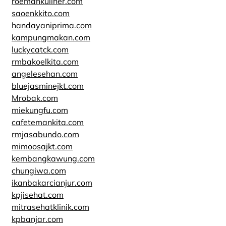
roemahkuliner.com
saoenkkito.com
handayaniprima.com
kampungmakan.com
luckycatck.com
rmbakoelkita.com
angelesehan.com
bluejasminejkt.com
Mrobak.com
miekungfu.com
cafetemankita.com
rmjasabundo.com
mimoosajkt.com
kembangkawung.com
chungiwa.com
ikanbakarcianjur.com
kpjisehat.com
mitrasehatklinik.com
kpbanjar.com