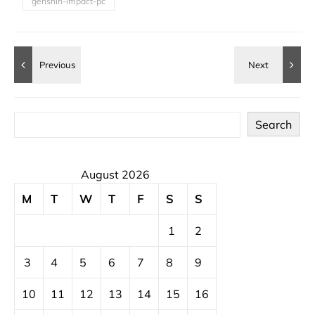
genshin-impact-pc
Search
August 2026
M
T
W
T
F
S
S
1
2
3
4
5
6
7
8
9
10
11
12
13
14
15
16