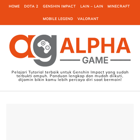
Skip to content
HOME
DOTA 2
GENSHIN IMPACT
LAIN – LAIN
MINECRAFT
MOBILE LEGEND
VALORANT
Pelajari Tutorial terbaik untuk Genshin Impact yang sudah
terbukti ampuh. Panduan lengkap dan mudah diikuti,
dijamin bikin kamu lebih percaya diri saat bermain!