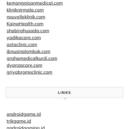
kemanggisanmedical.com
kliniknirmala.com
nouvelleklinik.com
KainaHealth.com
shabirahusada.com
yadikacare.com
astaclinic.com
ibnusinalombok.com
grahamedicalkurdi.com
dyanzacare.com
griyabromoclinic.com
LINKS
androidgame.id
trikgame.id
androidgaming.id