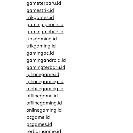
gameterbaru.id
gamestrik.id
trikgames.id
gamingiphone.id
gamingmobile.id
tipsgaming.id
trikgaming.id
gamingpc.id
gamingandroid.id
gamingterbaru.id
iphonegame.id
iphonegaming.id
mobilegaming.id
offlinegame.id
offlinegaming.id
onlinegaming.id
pcgame.id
pcgames.id
terbarugame.id