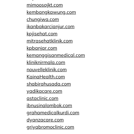
mimoosajkt.com
kembangkawung.com
chungiwa.com
ikanbakarcianjur.com
kpjisehat.com
mitrasehatklinik.com
kpbanjar.com
kemanggisanmedical.com
kliniknirmala.com
nouvelleklinik.com
KainaHealth.com
shabirahusada.com
yadikacare.com
astaclinic.com
ibnusinalombok.com
grahamedicalkurdi.com
dyanzacare.com
griyabromoclinic.com