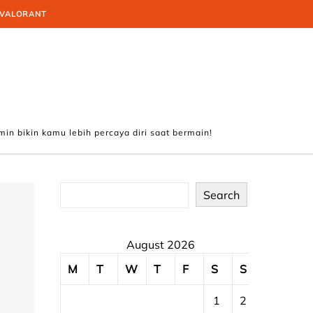
VALORANT
min bikin kamu lebih percaya diri saat bermain!
Search
August 2026
M
T
W
T
F
S
S
1
2