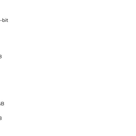
-bit
B
GB
B