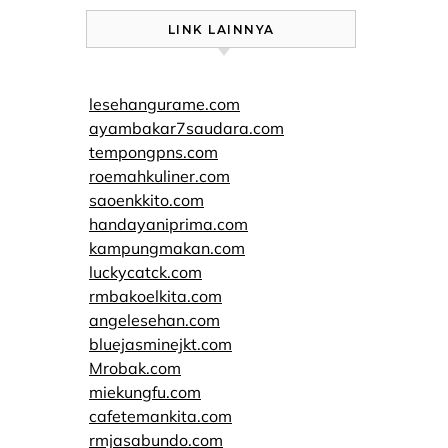
LINK LAINNYA
lesehangurame.com
ayambakar7saudara.com
tempongpns.com
roemahkuliner.com
saoenkkito.com
handayaniprima.com
kampungmakan.com
luckycatck.com
rmbakoelkita.com
angelesehan.com
bluejasminejkt.com
Mrobak.com
miekungfu.com
cafetemankita.com
rmjasabundo.com