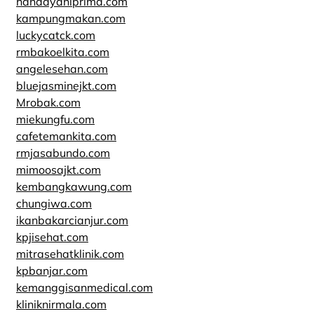
handayaniprima.com
kampungmakan.com
luckycatck.com
rmbakoelkita.com
angelesehan.com
bluejasminejkt.com
Mrobak.com
miekungfu.com
cafetemankita.com
rmjasabundo.com
mimoosajkt.com
kembangkawung.com
chungiwa.com
ikanbakarcianjur.com
kpjisehat.com
mitrasehatklinik.com
kpbanjar.com
kemanggisanmedical.com
kliniknirmala.com