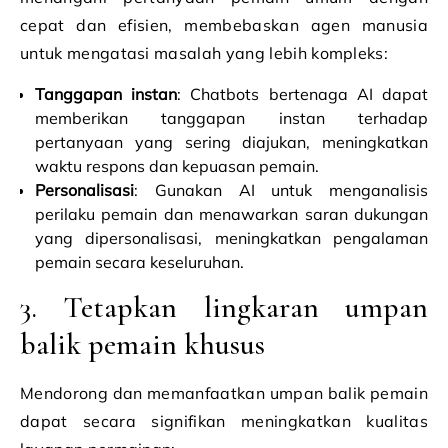
cepat dan efisien, membebaskan agen manusia
untuk mengatasi masalah yang lebih kompleks:
Tanggapan instan
: Chatbots bertenaga AI dapat
memberikan tanggapan instan terhadap
pertanyaan yang sering diajukan, meningkatkan
waktu respons dan kepuasan pemain.
Personalisasi
: Gunakan AI untuk menganalisis
perilaku pemain dan menawarkan saran dukungan
yang dipersonalisasi, meningkatkan pengalaman
pemain secara keseluruhan.
3. Tetapkan lingkaran umpan
balik pemain khusus
Mendorong dan memanfaatkan umpan balik pemain
dapat secara signifikan meningkatkan kualitas