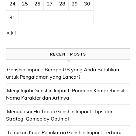
24
25
26
27
28
29
30
31
« Jul
RECENT POSTS
Genshin Impact: Berapa GB yang Anda Butuhkan
untuk Pengalaman yang Lancar?
Menjelajahi Genshin Impact: Panduan Komprehensif
Nama Karakter dan Artinya
Menguasai Hu Tao di Genshin Impact: Tips dan
Strategi Gameplay Optimal
Temukan Kode Penukaran Genshin Impact Terbaru