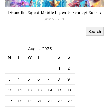
Dinamika Squad Mobile Legends: Strategi Sukses
January 2, 2026
Search
August 2026
M
T
W
T
F
S
S
1
2
3
4
5
6
7
8
9
10
11
12
13
14
15
16
17
18
19
20
21
22
23