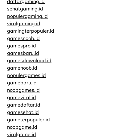
daftargaming.id
sehatgaming.id
populergaming.id
viralgaming.id
gamingterpopuler.id
gamesnoob.id
gamespro.id
gamesbaru.id
gamesdownload.id
gamenoob.id
populergames.id
gamebaru.id
noobgames.id
gameviral.id
gamedaftar.id
gamesehat.id
gameterpopuler.id
noobgame.id
viralgame.id