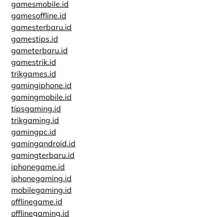
gamesmobile.id
gamesoffline.id
gamesterbaru.id
gamestips.id
gameterbaru.id
gamestrik.id
trikgames.id
gamingiphone.id
gamingmobile.id
tipsgaming.id
trikgaming.id
gamingpc.id
gamingandroid.id
gamingterbaru.id
iphonegame.id
iphonegaming.id
mobilegaming.id
offlinegame.id
offlinegaming.id