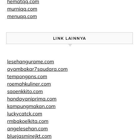
hematqq.com
murniqq.com
menuqq.com
LINK LAINNYA
lesehangurame.com
ayambakar7saudara.com
tempongpns.com
roemahkuliner.com
saoenkkito.com
handayaniprima.com
kampungmakan.com
luckycatck.com
rmbakoelkita.com
angelesehan.com
bluejasminejkt.com