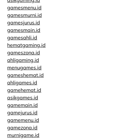
asikgaming.id
gamesmenu.id
gamesmurni.id
gamesjurus.id
gamesmain.id
gamesahli.id
hematgaming.id
gameszona.id
ahligaming.id
menugames.id
gameshemat.id
ahligames.id
gamehemat.id
asikgames.id
gamemain.id
gamejurus.id
gamemenu.id
gamezona.id
murnigame.id