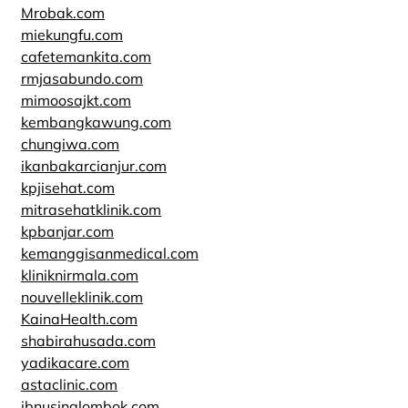
Mrobak.com
miekungfu.com
cafetemankita.com
rmjasabundo.com
mimoosajkt.com
kembangkawung.com
chungiwa.com
ikanbakarcianjur.com
kpjisehat.com
mitrasehatklinik.com
kpbanjar.com
kemanggisanmedical.com
kliniknirmala.com
nouvelleklinik.com
KainaHealth.com
shabirahusada.com
yadikacare.com
astaclinic.com
ibnusinalombok.com