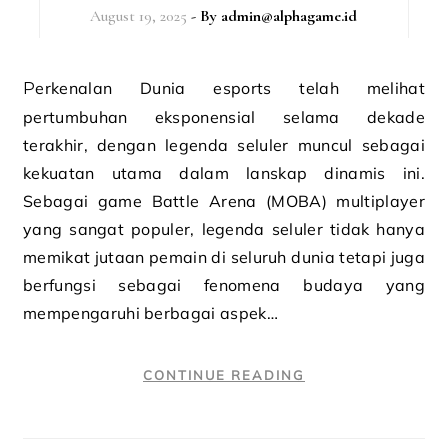
August 19, 2025
- By
admin@alphagame.id
Perkenalan Dunia esports telah melihat
pertumbuhan eksponensial selama dekade
terakhir, dengan legenda seluler muncul sebagai
kekuatan utama dalam lanskap dinamis ini.
Sebagai game Battle Arena (MOBA) multiplayer
yang sangat populer, legenda seluler tidak hanya
memikat jutaan pemain di seluruh dunia tetapi juga
berfungsi sebagai fenomena budaya yang
mempengaruhi berbagai aspek…
CONTINUE READING