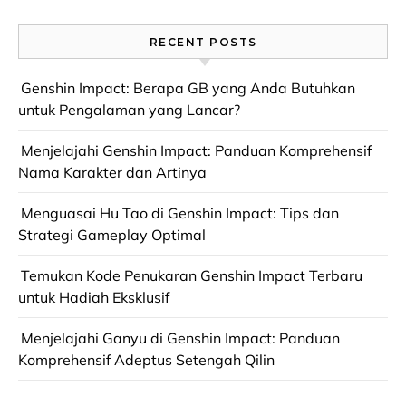
RECENT POSTS
Genshin Impact: Berapa GB yang Anda Butuhkan
untuk Pengalaman yang Lancar?
Menjelajahi Genshin Impact: Panduan Komprehensif
Nama Karakter dan Artinya
Menguasai Hu Tao di Genshin Impact: Tips dan
Strategi Gameplay Optimal
Temukan Kode Penukaran Genshin Impact Terbaru
untuk Hadiah Eksklusif
Menjelajahi Ganyu di Genshin Impact: Panduan
Komprehensif Adeptus Setengah Qilin