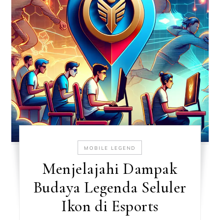
MOBILE LEGEND
Menjelajahi Dampak
Budaya Legenda Seluler
Ikon di Esports