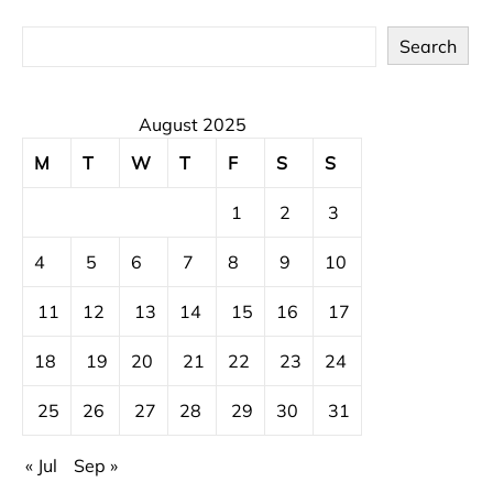
Search
August 2025
M
T
W
T
F
S
S
1
2
3
4
5
6
7
8
9
10
11
12
13
14
15
16
17
18
19
20
21
22
23
24
25
26
27
28
29
30
31
« Jul
Sep »