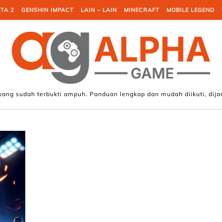
TA 2
GENSHIN IMPACT
LAIN – LAIN
MINECRAFT
MOBILE LEGEND
 yang sudah terbukti ampuh. Panduan lengkap dan mudah diikuti, dija