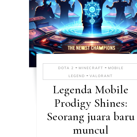
-
-
DOTA 2
MINECRAFT
MOBILE
-
LEGEND
VALORANT
Legenda Mobile
Prodigy Shines:
Seorang juara baru
muncul