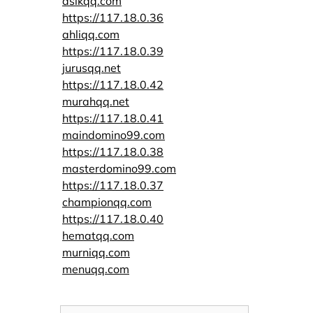
asikqq.com
https://117.18.0.36
ahliqq.com
https://117.18.0.39
jurusqq.net
https://117.18.0.42
murahqq.net
https://117.18.0.41
maindomino99.com
https://117.18.0.38
masterdomino99.com
https://117.18.0.37
championqq.com
https://117.18.0.40
hematqq.com
murniqq.com
menuqq.com