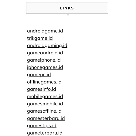
LINKS
androidgame.id
trikgame.id
androidgaming.id
gameandroid.id
gameiphone.id
iphonegames.id
gamepc.id
offlinegames.id
gamesinfo.id
mobilegames.id
gamesmobile.id
gamesoffline.id
gamesterbaru.id
gamestips.id
gameterbaru.id